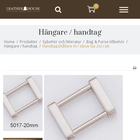
0
Hängare / handtag
Home
/
Produkter
/
Sybehör och litteratur
/
Bag & Purse tillbehör
/
Hängare / handtag
/
Handtagshållare m / skruv lux 2st / pk