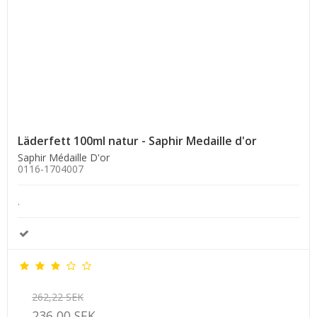
Läderfett 100ml natur - Saphir Medaille d'or
Saphir Médaille D'or
0116-1704007
.
262,22 SEK
236,00 SEK