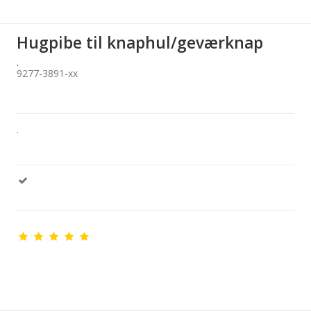
Hugpibe til knaphul/geværknap
.
9277-3891-xx
.