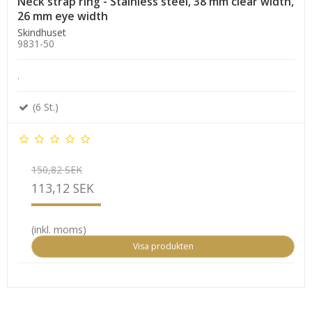
Neck strap ring - Stainless steel, 38 mm clear width,
26 mm eye width
Skindhuset
9831-50
.
(6 St.)
150,82 SEK
113,12 SEK
(inkl. moms)
Visa produkten