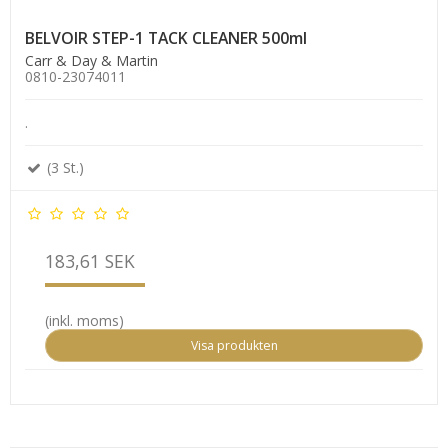
BELVOIR STEP-1 TACK CLEANER 500ml
Carr & Day & Martin
0810-23074011
.
(3 St.)
183,61 SEK
(inkl. moms)
Visa produkten