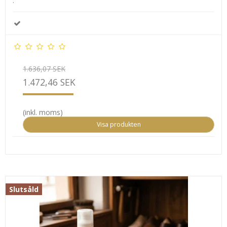
.
1.636,07 SEK
1.472,46 SEK
(inkl. moms)
Visa produkten
Slutsåld