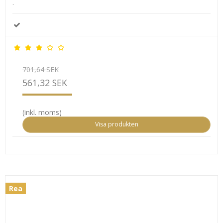
.
701,64 SEK
561,32 SEK
(inkl. moms)
Visa produkten
Rea