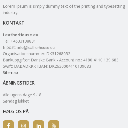
Lorem Ipsum is simply dummy text of the printing and typesetting
industry.
KONTAKT
LeatherHouse.eu
Tel
:
+4533138831
E-post
:
Organisationsnummer
:
DK31268052
Bankuppgifter
:
Danske Bank - Account no.: 4180 4110 139 683
Swift: DABADKKK IBAN: DK2630004110139683
Sitemap
ÅBNINGSTIDER
Alle ugens dage 9-18
Søndag lukket
FØLG OS PÅ