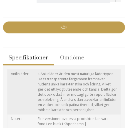
KÖP
Specifikationer
Omdöme
Anilinläder
✨Anilinläder är den mest naturliga lädertypen.
Dess transparenta färgämnen framhäver
hudens unika karaktäristika och ådring, vilket
ger det ett lyxigt utseende och känsla. Detta gör
det dock också mer mottagligt för repor, fläckar
och blekning. Å andra sidan utvecklar anilinläder
en vacker och unik patina över tid, vilket ger
möbeln karaktär och personlighet.
Notera
Fler versioner av dessa produkter kan vara
fond i en butik i Köpenhamn.|