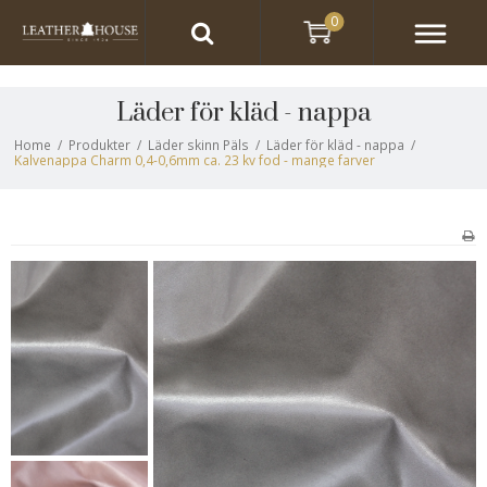
0
Läder för kläd - nappa
Home
/
Produkter
/
Läder skinn Päls
/
Läder för kläd - nappa
/
Kalvenappa Charm 0,4-0,6mm ca. 23 kv fod - mange farver