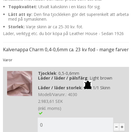
Toppkvalitet:
Utvalt kalvskinn i en klass för sig.
Lätt att sy:
Den fina tjockleken gör det superenkelt att arbeta
med på symaskinen.
Storlek:
Varje skinn är ca 25-30 kv. fot.
Läder, verktyg etc. du bör köpa på Leather House - Sedan 1926
Kalvenappa Charm 0,4-0,6mm ca. 23 kv fod - mange farver
Varor
Tjocklek
:
0,5-0,6mm
Läder / läder / pälsfärg
:
Light brown
Läder / läder storlek
:
1/1 Skinn
Modell/Varunr.:
4030
2.983,61 SEK
(inkl. moms)