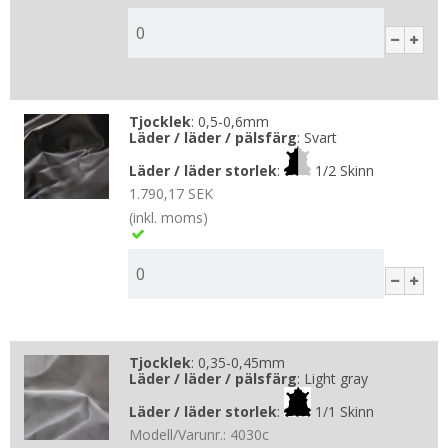
Tjocklek
:
0,5-0,6mm
Läder / läder / pälsfärg
:
Svart
Läder / läder storlek
:
1/2 Skinn
1.790,17 SEK
(inkl. moms)
Tjocklek
:
0,35-0,45mm
Läder / läder / pälsfärg
:
Light gray
Läder / läder storlek
:
1/1 Skinn
Modell/Varunr.:
4030c