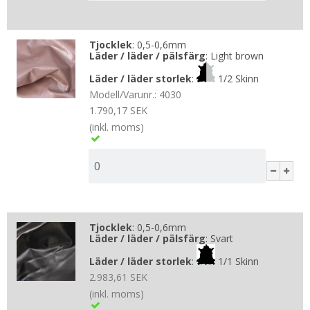
Tjocklek
:
0,5-0,6mm
Läder / läder / pälsfärg
:
Light brown
Läder / läder storlek
:
1/2 Skinn
Modell/Varunr.:
4030
1.790,17 SEK
(inkl. moms)
Tjocklek
:
0,5-0,6mm
Läder / läder / pälsfärg
:
Svart
Läder / läder storlek
:
1/1 Skinn
2.983,61 SEK
(inkl. moms)