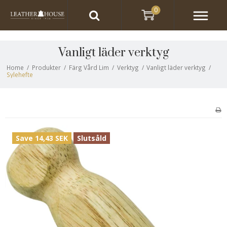
0
Vanligt läder verktyg
Home
/
Produkter
/
Färg Vård Lim
/
Verktyg
/
Vanligt läder verktyg
/
Sylehefte
Save 14,43 SEK
Slutsåld