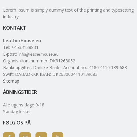
Lorem Ipsum is simply dummy text of the printing and typesetting
industry.
KONTAKT
LeatherHouse.eu
Tel
:
+4533138831
E-post
:
Organisationsnummer
:
DK31268052
Bankuppgifter
:
Danske Bank - Account no.: 4180 4110 139 683
Swift: DABADKKK IBAN: DK2630004110139683
Sitemap
ÅBNINGSTIDER
Alle ugens dage 9-18
Søndag lukket
FØLG OS PÅ