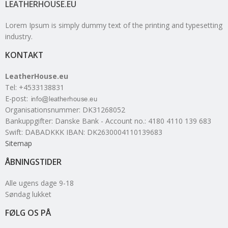
LEATHERHOUSE.EU
Lorem Ipsum is simply dummy text of the printing and typesetting
industry.
KONTAKT
LeatherHouse.eu
Tel
:
+4533138831
E-post
:
Organisationsnummer
:
DK31268052
Bankuppgifter
:
Danske Bank - Account no.: 4180 4110 139 683
Swift: DABADKKK IBAN: DK2630004110139683
Sitemap
ÅBNINGSTIDER
Alle ugens dage 9-18
Søndag lukket
FØLG OS PÅ