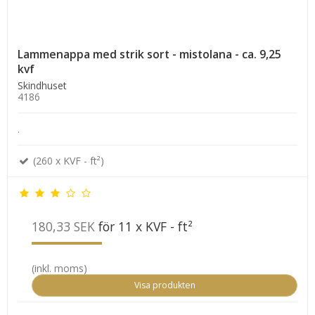
Lammenappa med strik sort - mistolana - ca. 9,25
kvf
Skindhuset
4186
.
(260 x KVF - ft²)
180,33 SEK
för 11 x KVF - ft²
(inkl. moms)
Visa produkten