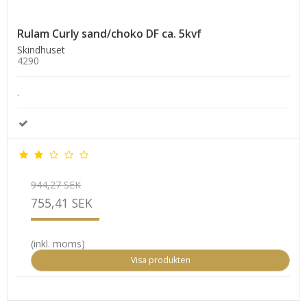
Rulam Curly sand/choko DF ca. 5kvf
Skindhuset
4290
.
944,27 SEK
755,41 SEK
(inkl. moms)
Visa produkten