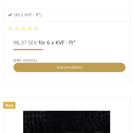
.
(43 x KVF - ft²)
98,37 SEK
för 6 x KVF - ft²
(inkl. moms)
Visa produkten
Rea