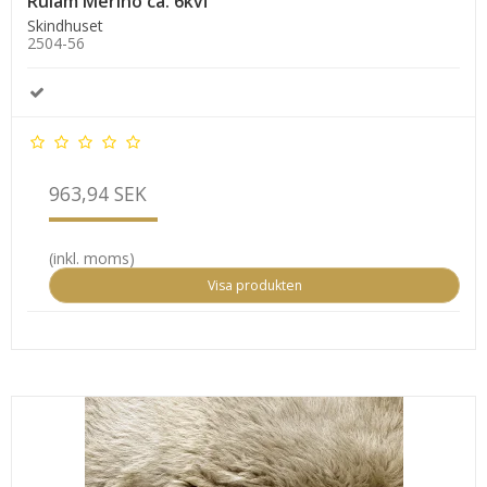
Rulam Merino ca. 6kvf
Skindhuset
2504-56
963,94 SEK
(inkl. moms)
Visa produkten